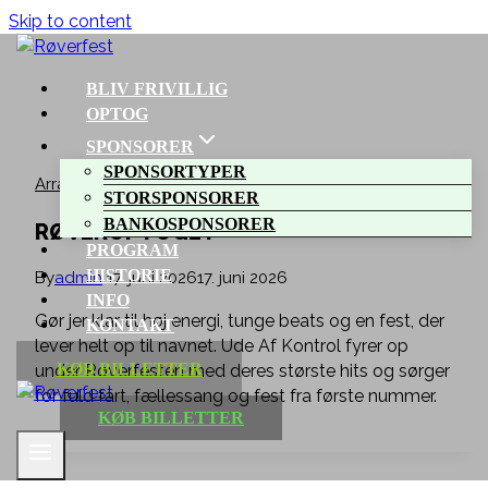
Skip to content
BLIV FRIVILLIG
OPTOG
SPONSORER
SPONSORTYPER
Arrangementer
STORSPONSORER
BANKOSPONSORER
RØVEROPTOGET
PROGRAM
HISTORIE
By
admin
17. juni 2026
17. juni 2026
INFO
Gør jer klar til høj energi, tunge beats og en fest, der
KONTAKT
lever helt op til navnet. Ude Af Kontrol fyrer op
KØB BILLETTER
under Røverfesten med deres største hits og sørger
for fuld fart, fællessang og fest fra første nummer.
KØB BILLETTER